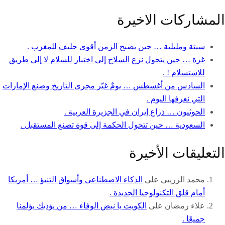
المشاركات الاخيرة
سبتة ومليلية … حين يصبح الزمن أقوى حليف للمغرب .
غزة … حين يتحول نزع السلاح إلى اختبار للسلام لا إلى طريق
للاستسلام ! .
السادس من أغسطس … يومٌ غيّر مجرى التاريخ وصنع الإمارات
التي نعرفها اليوم .
الحوثيون … ذراع إيران في الجزيرة العربية .
السعودية … حين تتحول الحكمة إلى قوة تصنع المستقبل .
التعليقات الأخيرة
محمد الزريبي
على
الذكاء الاصطناعي وأسواق التنبؤ … أمريكا
أمام قلق التكنولوجيا الجديدة .
علاء رمضان
على
الكويت يا نبض الوفاء … من يؤذيك يؤلمنا
جميعًا .