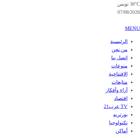
38°C تونس
07/08/2026
MENU
الرئيسية
من نحن
إتصل بنا
منوعات
الافتتاحية
متابعات
أراء وأفكار
اقتصاد
TV عرب21
بورتريه
تكنولوجيا
أماكن