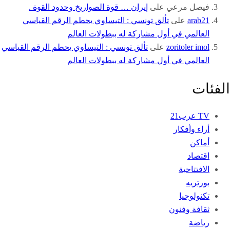
فيصل مرعي
على
إيران … قوة الصواريخ وحدود القوة .
arab21
على
تألق تونسي : التيساوي يحطم الرقم القياسي
العالمي في أول مشاركة له ببطولات العالم
zoritoler imol
على
تألق تونسي : التيساوي يحطم الرقم القياسي
العالمي في أول مشاركة له ببطولات العالم
الفئات
TV عرب21
أراء وأفكار
أماكن
اقتصاد
الافتتاحية
بورتريه
تكنولوجيا
ثقافة وفنون
رياضة