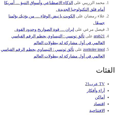
محمد الزريبي
على
الذكاء الاصطناعي وأسواق التنبؤ … أمريكا
أمام قلق التكنولوجيا الجديدة .
علاء رمضان
على
الكويت يا نبض الوفاء … من يؤذيك يؤلمنا
جميعًا .
فيصل مرعي
على
إيران … قوة الصواريخ وحدود القوة .
arab21
على
تألق تونسي : التيساوي يحطم الرقم القياسي
العالمي في أول مشاركة له ببطولات العالم
zoritoler imol
على
تألق تونسي : التيساوي يحطم الرقم القياسي
العالمي في أول مشاركة له ببطولات العالم
الفئات
TV عرب21
أراء وأفكار
أماكن
اقتصاد
الافتتاحية