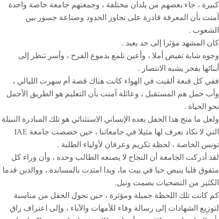
كبيرة ، جاء بعضهم من بلدان مختلفة ، وجمعتهم جامعة خاصة واحدة
آمنت بأن المعرفة قادرة على تجاوز الحدود وصناعة جسور بين
الشعوب .
كان المشهد مؤثرا إلى حد بعيد .
وجوه شابة تفيض أملا ، وأعين تلمع بدموع الفرح ، وأسر تنظر إلى
أبنائها بفخر يشبه الانتصار .
ففي كل قبعة ألقيت في الهواء كانت هناك قصة أم سهرت الليالي ،
وأب حمل هم المستقبل ، وعائلة آمنت بأن التعليم هو الطريق الأجمل
نحو الحياة .
ولعل ما منح هذا الحفل بعده الإنساني الاستثنائي هو تلك المبادرة النبيلة
التي لا نكاد نعرف لها مثيلا في جامعاتنا ، حين خصصت جامعة IAE
تونس الخاصة ، لحظة تكريم وعرفان لأولياء الطلبة .
لقد أدركت الجامعة أن النجاح لا يصنعه الطالب وحده ، وأن وراء كل
متفوق قلبا ينبض حبا في بيت ما، ويدا امتدت بالمساندة ، ووالدين قدما
الكثير من التضحيات بصمت ونبل.
كم كانت تلك اللحظة جميلة ومؤثرة ، حين تحول الحفل من مناسبة
لتوزيع الشهادات إلى رسالة وفاء للأمهات والآباء ، وإلى اعتراف راق