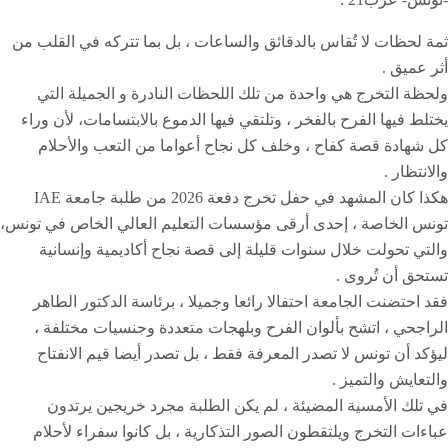
ثمة لحظات لا تُقاس بالدقائق والساعات ، بل بما تتركه في القلب من
أثر عميق .
ولحظة التخرج هي واحدة من تلك اللحظات النادرة و الجميلة التي
يختلط فيها الفرح بالفخر ، وتلتقي فيها الدموع بالابتسامات، لأن وراء
كل شهادة قصة كفاح ، وخلف كل نجاح أعواما من التعب والأحلام
والانتظار .
هكذا كان المشهد في حفل تخرج دفعة 2026 من طلبة جامعة IAE
تونس الخاصة ، إحدى أرقى مؤسسات التعليم العالي الخاص في تونس،
والتي تحولت خلال سنوات قليلة إلى قصة نجاح أكاديمية وإنسانية
تستحق أن تُروى .
فقد احتضنت الجامعة احتفالا رائعا وجميلا ، برئاسة الدكتور الطاهر
الراجحي ، اتشح بألوان الفرح وبلهجات متعددة وجنسيات مختلفة ،
ليؤكد أن تونس لا تصدر المعرفة فقط ، بل تصدر أيضا قيم الانفتاح
والتعايش والتميز .
في تلك الأمسية المضيئة ، لم يكن الطلبة مجرد خريجين يرتدون
عباءات التخرج ويلتقطون الصور التذكارية ، بل كانوا سفراء لأحلام