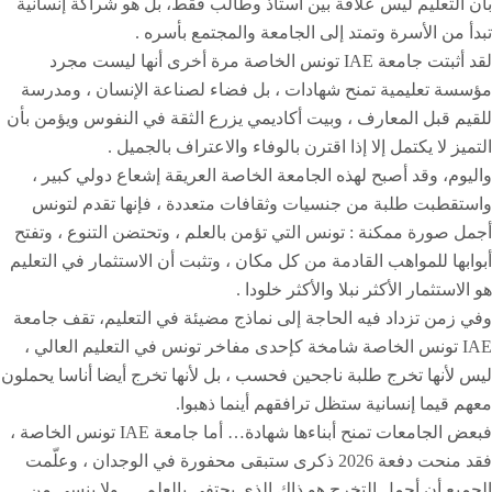
بأن التعليم ليس علاقة بين أستاذ وطالب فقط، بل هو شراكة إنسانية
تبدأ من الأسرة وتمتد إلى الجامعة والمجتمع بأسره .
لقد أثبتت جامعة IAE تونس الخاصة مرة أخرى أنها ليست مجرد
مؤسسة تعليمية تمنح شهادات ، بل فضاء لصناعة الإنسان ، ومدرسة
للقيم قبل المعارف ، وبيت أكاديمي يزرع الثقة في النفوس ويؤمن بأن
التميز لا يكتمل إلا إذا اقترن بالوفاء والاعتراف بالجميل .
واليوم، وقد أصبح لهذه الجامعة الخاصة العريقة إشعاع دولي كبير ،
واستقطبت طلبة من جنسيات وثقافات متعددة ، فإنها تقدم لتونس
أجمل صورة ممكنة : تونس التي تؤمن بالعلم ، وتحتضن التنوع ، وتفتح
أبوابها للمواهب القادمة من كل مكان ، وتثبت أن الاستثمار في التعليم
هو الاستثمار الأكثر نبلا والأكثر خلودا .
وفي زمن تزداد فيه الحاجة إلى نماذج مضيئة في التعليم، تقف جامعة
IAE تونس الخاصة شامخة كإحدى مفاخر تونس في التعليم العالي ،
ليس لأنها تخرج طلبة ناجحين فحسب ، بل لأنها تخرج أيضا أناسا يحملون
معهم قيما إنسانية ستظل ترافقهم أينما ذهبوا.
فبعض الجامعات تمنح أبناءها شهادة… أما جامعة IAE تونس الخاصة ،
فقد منحت دفعة 2026 ذكرى ستبقى محفورة في الوجدان ، وعلّمت
الجميع أن أجمل التخرج هو ذاك الذي يحتفي بالعلم … ولا ينسى من