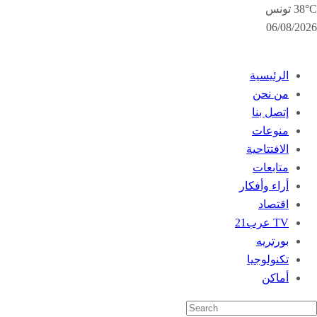
38°C تونس
06/08/2026
الرئيسية
من نحن
إتصل بنا
منوعات
الافتتاحية
متابعات
أراء وأفكار
اقتصاد
TV عرب21
بورتريه
تكنولوجيا
أماكن