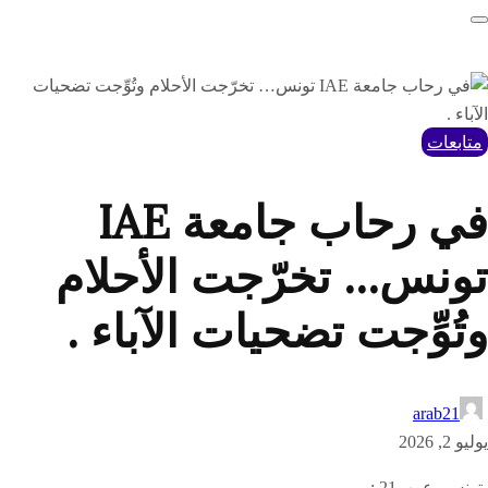
متابعات
في رحاب جامعة IAE
تونس… تخرّجت الأحلام
وتُوِّجت تضحيات الآباء .
arab21
يوليو 2, 2026
-تونس- عرب21 :