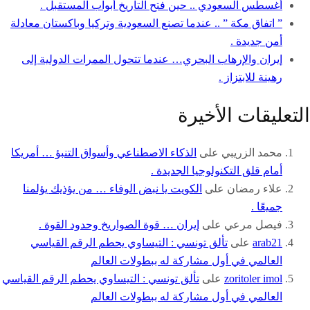
أغسطس السعودي .. حين فتح التاريخ أبواب المستقبل .
” اتفاق مكة ” .. عندما تصنع السعودية وتركيا وباكستان معادلة
أمن جديدة .
إيران والإرهاب البحري… عندما تتحول الممرات الدولية إلى
رهينة للابتزاز .
التعليقات الأخيرة
محمد الزريبي
على
الذكاء الاصطناعي وأسواق التنبؤ … أمريكا
أمام قلق التكنولوجيا الجديدة .
علاء رمضان
على
الكويت يا نبض الوفاء … من يؤذيك يؤلمنا
جميعًا .
فيصل مرعي
على
إيران … قوة الصواريخ وحدود القوة .
arab21
على
تألق تونسي : التيساوي يحطم الرقم القياسي
العالمي في أول مشاركة له ببطولات العالم
zoritoler imol
على
تألق تونسي : التيساوي يحطم الرقم القياسي
العالمي في أول مشاركة له ببطولات العالم