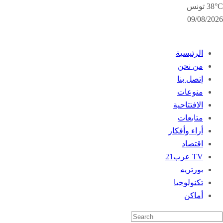
38°C تونس
09/08/2026
الرئيسية
من نحن
إتصل بنا
منوعات
الافتتاحية
متابعات
أراء وأفكار
اقتصاد
TV عرب21
بورتريه
تكنولوجيا
أماكن