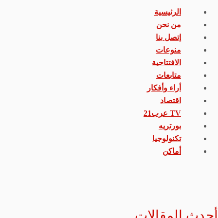
الرئيسية
من نحن
إتصل بنا
منوعات
الافتتاحية
متابعات
أراء وأفكار
اقتصاد
TV عرب21
بورتريه
تكنولوجيا
أماكن
أحدث المقالات