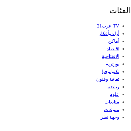
الفئات
TV عرب21
أراء وأفكار
أماكن
اقتصاد
الافتتاحية
بورتريه
تكنولوجيا
ثقافة وفنون
رياضة
علوم
متابعات
منوعات
وجهة نظر