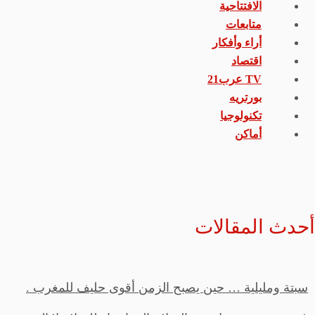
الافتتاحية
متابعات
أراء وأفكار
اقتصاد
TV عرب21
بورتريه
تكنولوجيا
أماكن
أحدث المقالات
سبتة ومليلية … حين يصبح الزمن أقوى حليف للمغرب .