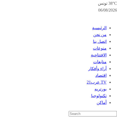
38°C تونس
06/08/2026
الرئيسية
من نحن
إتصل بنا
منوعات
الافتتاحية
متابعات
أراء وأفكار
اقتصاد
TV عرب21
بورتريه
تكنولوجيا
أماكن