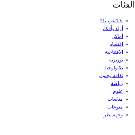
الفئات
TV عرب21
أراء وأفكار
أماكن
اقتصاد
الافتتاحية
بورتريه
تكنولوجيا
ثقافة وفنون
رياضة
علوم
متابعات
منوعات
وجهة نظر