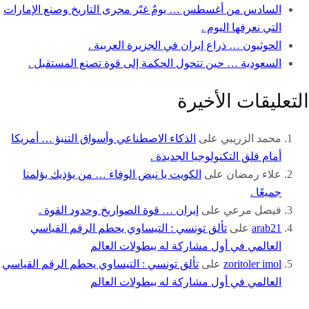
السادس من أغسطس … يومٌ غيّر مجرى التاريخ وصنع الإمارات
التي نعرفها اليوم .
الحوثيون … ذراع إيران في الجزيرة العربية .
السعودية … حين تتحول الحكمة إلى قوة تصنع المستقبل .
التعليقات الأخيرة
محمد الزريبي
على
الذكاء الاصطناعي وأسواق التنبؤ … أمريكا
أمام قلق التكنولوجيا الجديدة .
علاء رمضان
على
الكويت يا نبض الوفاء … من يؤذيك يؤلمنا
جميعًا .
فيصل مرعي
على
إيران … قوة الصواريخ وحدود القوة .
arab21
على
تألق تونسي : التيساوي يحطم الرقم القياسي
العالمي في أول مشاركة له ببطولات العالم
zoritoler imol
على
تألق تونسي : التيساوي يحطم الرقم القياسي
العالمي في أول مشاركة له ببطولات العالم