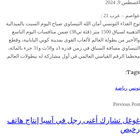
أغسطس 9, 2024
عواصم – عرب 21 :
توج العداء التونسي أمان الله التيساوي صباح اليوم السبت بالميدالية
الذهبية لسباق 1500 متر (فئة تي38) ضمن منافسات اليوم التاسع
والأخير من بطولة العالم لألعاب القوى بمدينة كوبي اليابانية، وقطع
التيساوي مسافة السباق في زمن قدره 3د و58ث و31 جزء بالمائة،
محطما الرقم القياسي العالمي في أول مشاركة له ببطولات العالم.
Tags:
تونس
رياضة
Previous Post
غوغل تشارك أغنى رجل في آسيا إنتاج هاتف
رخيص