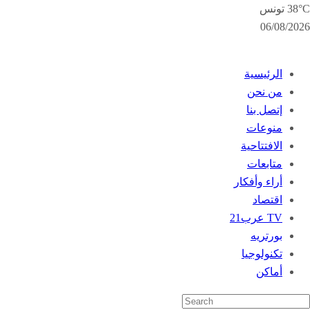
38°C تونس
06/08/2026
الرئيسية
من نحن
إتصل بنا
منوعات
الافتتاحية
متابعات
أراء وأفكار
اقتصاد
TV عرب21
بورتريه
تكنولوجيا
أماكن