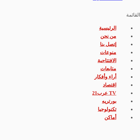
القائمة
الرئيسية
من نحن
إتصل بنا
منوعات
الافتتاحية
متابعات
أراء وأفكار
اقتصاد
TV عرب21
بورتريه
تكنولوجيا
أماكن