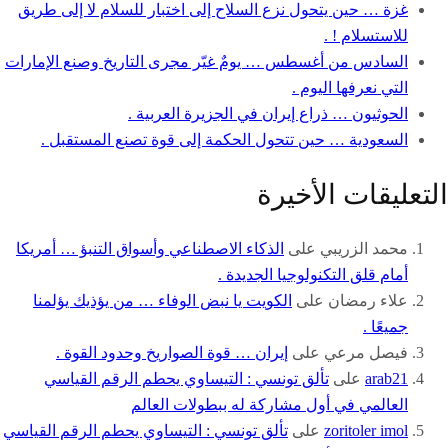
غزة … حين يتحول نزع السلاح إلى اختبار للسلام لا إلى طريق
للاستسلام ! .
السادس من أغسطس … يومٌ غيّر مجرى التاريخ وصنع الإمارات
التي نعرفها اليوم .
الحوثيون … ذراع إيران في الجزيرة العربية .
السعودية … حين تتحول الحكمة إلى قوة تصنع المستقبل .
التعليقات الأخيرة
محمد الزريبي
على
الذكاء الاصطناعي وأسواق التنبؤ … أمريكا
أمام قلق التكنولوجيا الجديدة .
علاء رمضان
على
الكويت يا نبض الوفاء … من يؤذيك يؤلمنا
جميعًا .
فيصل مرعي
على
إيران … قوة الصواريخ وحدود القوة .
arab21
على
تألق تونسي : التيساوي يحطم الرقم القياسي
العالمي في أول مشاركة له ببطولات العالم
zoritoler imol
على
تألق تونسي : التيساوي يحطم الرقم القياسي