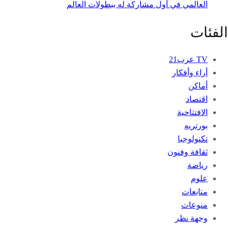
العالمي في أول مشاركة له ببطولات العالم
الفئات
TV عرب21
أراء وأفكار
أماكن
اقتصاد
الافتتاحية
بورتريه
تكنولوجيا
ثقافة وفنون
رياضة
علوم
متابعات
منوعات
وجهة نظر