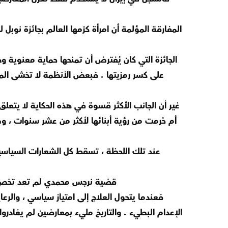
المفارقة المؤلمة أن امرأة كرّمها العالم بجائزة نو
الجائزة التي كان يُفترض أن تمنحها حماية معنوية و
على كسر رمزيتها . فبعض الأنظمة لا تخشى المع
غير أن الجانب الأكثر قسوة في هذه الحكاية لا يتعل
أم حُرمت من رؤية أبنائها لأكثر من عشر سنوات ، و
عند تلك اللحظة ، تسقط كل الشعارات السياسية
قضية نرجس محمدي لم تعد تخص إيرا
فعندما يتحول العلاج إلى امتياز سياسي ، والرع
الإعدام البطيء . والتاريخ مليء بمعارضين لم يغادروا ال