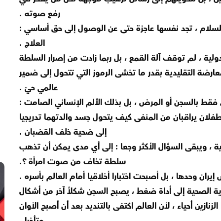
رفع صوته .
بل للسلام ، تجد نفسها عاجزة حتى عن الوصول إلى حق أساسي :
العلاج .
دولية ، لم توقف آلة القمع ، بل ربما زادت من إصرار السلطة
ارضة التقليدية بقدر ما تخشى الرموز التي تتحول إلى ضمير
عالمي حيّ .
ق فقط بالسجن أو المرض ، بل بذلك الألم الإنساني الصامت :
طفلان يراقبان من المنفى كيف يتحول جسد والدتهما تدريجيا
إلى ضحية خلف القضبان .
 ، ويبقى السؤال الأكثر وجعا : إلى أي مدى يمكن أن تذهب
سلطة تخاف من صوت امرأة ؟.
ن وحدها ، بل أصبحت اختبارا أخلاقيا أمام العالم بأسره .
اية الصحية إلى أداة ضغط ، يصبح السجن شكلاً آخر من أشكال
زنازين أحياء ، لأن العالم اكتفى بالتنديد بعد أن أصبح الأوان