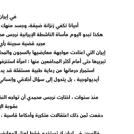
في إيران
أحيانا تكفي زنزانة ضيقة، وجسد منهك ،
هكذا تبدو اليوم مأساة الناشطة الإيرانية نرجس محم
مجرد قضية سجينة رأي 
إيران التي اعتادت مواجهة معارضيها بالسجون والمح
تبريرها حتى أمام أكثر المدافعين عنها : امرأة استنز
استمرار حرمانها من رعاية طبية مستقلة قد يدفع
أيديولوجية ، بل يتحول إلى سؤال أخلاقي وإنسان
منذ سنوات ، اختارت نرجس محمدي أن تواجه النظ
عقوبة ال
دفعت ثمن ذلك اعتقالات متكررة وأحكاما قاسية ، 
فالسجن في إيران لا يُستخدم فقط لعزل المعارضي