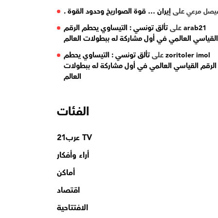
على
إيران … قوة الصواريخ وحدود القوة .
يصل مرعي
على
تألق تونسي : التيساوي يحطم الرقم
arab21
القياسي العالمي في أول مشاركة له ببطولات العالم
على
تألق تونسي : التيساوي يحطم
zoritoler imol
الرقم القياسي العالمي في أول مشاركة له ببطولات
العالم
الفئات
TV عرب21
أراء وأفكار
أماكن
اقتصاد
الافتتاحية