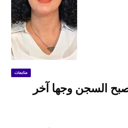
متابعات
بح السجن وجها آخر