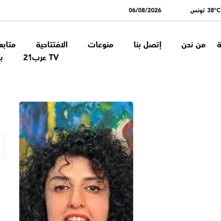
38°C تونس
06/08/2026
ة
من نحن
إتصل بنا
منوعات
الافتتاحية
متابع
TV عرب21
ب