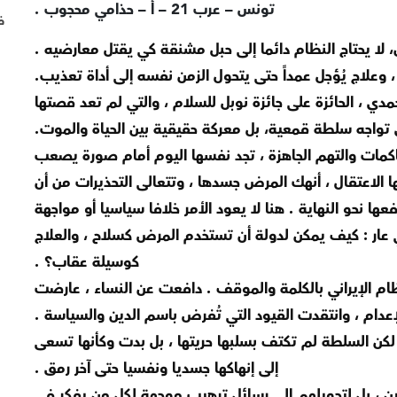
تونس – عرب 21 – أ – حذامي محجوب .
ف
، لا يحتاج النظام دائما إلى حبل مشنقة كي يقتل معارضيه .
 وعلاج يُؤجل عمداً حتى يتحول الزمن نفسه إلى أداة تعذيب.
دي ، الحائزة على جائزة نوبل للسلام ، والتي لم تعد قصتها
تواجه سلطة قمعية، بل معركة حقيقية بين الحياة والموت.
اكمات والتهم الجاهزة ، تجد نفسها اليوم أمام صورة يصعب
فها الاعتقال ، أنهك المرض جسدها ، وتتعالى التحذيرات من أن
ها نحو النهاية . هنا لا يعود الأمر خلافا سياسيا أو مواجهة
ي عار : كيف يمكن لدولة أن تستخدم المرض كسلاح ، والعلاج
كوسيلة عقاب؟ .
ام الإيراني بالكلمة والموقف . دافعت عن النساء ، عارضت
إعدام ، وانتقدت القيود التي تُفرض باسم الدين والسياسة .
لكن السلطة لم تكتف بسلبها حريتها ، بل بدت وكأنها تسعى
إلى إنهاكها جسديا ونفسيا حتى آخر رمق .
ن ، بل لتحويلهم إلى رسائل ترهيب موجهة لكل من يفكر في