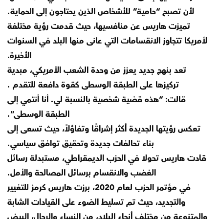
لأن تصبح “حامية” للأشخاص الذين يحتاجون إلى الحماية.
تميزت هاريس عن منافسيها، حيث قدمت رؤية مختلفة
لأمريكا تتجاوز الانقسامات التي عانى منها البلد في السنوات
الأخيرة.
تعد بنهج جديد يعزز من وحدة الشعب الأمريكي، مبدية
تركيزها على الطبقة الوسطى كقوة دافعة للتقدم .
قالت: “هذه قضية شخصية بالنسبة لي. أنا أنتمي إلى
الطبقة الوسطى”.
تعكس رؤيتها الجديدة أكثر إشراقًا وتفاؤلاً، حيث تسعى إلى
بناء تحالفات جديدة وتحقيق توافق سياسي.
قادت هاريس تحولا في الحزب الديمقراطي، مستبدلة رسائل
الغضب والانقسام برسائل المصالحة والأمل.
في مؤتمر الحزب لعام 2020، برزت هاريس كرمز للتغيير
والتجديد، حيث تم تسليط الضوء على القيادات الشابة
والمتنوعة من مختلف أنحاء البلاد، من النساء والرجال، البيض