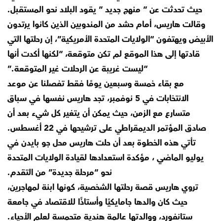
حيث تحدثت عن ” منهج جديد ” يقود البلاد نحو المستقبل.
وقالت هاريس، أمام حشد من المندوبين الذين كانوا يرتدون
الأبيض ويهتفون “الولايات المتحدة الأمريكية”، إن رحلتها التي
قادتها إلى هذا الموقع لم تكن متوقعة، “لكنها أكدت أنها
“ليست غريبة عن الرحلات غير المتوقعة.”
مع بقاء خمسة وسبعين يومًا فقط تفصلنا عن موعد
الانتخابات في 5 نوفمبر، تجد هاريس نفسها في سباق
متسارع مع الزمن، حيث يمكن أن يتغير كل شيء بعد أن
صادق المؤتمر الديمقراطي على ترشيحها في 22 أغسطس.
تأتي هذه الخطوة بعد أن حلت هاريس محل جو بايدن في
يوليو الماضي ، مؤكدة استعدادها لقيادة الولايات المتحدة
نحو “مرحلة جديدة” من التقدم.
تروي هاريس قصة رحلتها الشخصية، كونها ابنة لمهاجرين،
حيث كان والدها جامايكيًا وأستاذًا للاقتصاد في جامعة
ستانفورد، ووالدتها عالمة هندية متحمسة لعلم الأحياء.