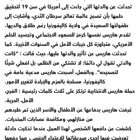
تحدثت عن والدتها التي جاءت إلى أمريكا في سن 19 لتحقيق
حلمها بأن تصبح عالمة تعالج سرطان الثدي، وأشارت إلى
طفولتها السعيدة في ولاية كاليفورنيا رغم طلاق والديها.
تقدم هاريس نفسها كرمز للصعود الاجتماعي وتجسيد للحلم
الأمريكي، متجاوزة كل خيبات الأمل في السنوات الأخيرة. كما
تحدثت هاريس عن تأثير والدتها عليها، حيث قالت : “كانت
والدتي تقول لي دائمًا: لا تشتكي من الظلم، بل افعلي شيئًا
لتصحيحه”. وبالفعل، أصبحت هاريس مدعية عامة في
كاليفورنيا، مسلحة بالعزم والإرادة لتغيير الأمور.
حملة هاريس الانتخابية ترتكز على ثلاث كلمات رئيسية : الفرح،
الأمل، الحرية.
عُرفت هاريس بدفاعها عن الأطفال والأسر الذين تم طردهم
من منازلهم، ومكافحة عصابات المخدرات.
كشفت عن دافعها الشخصي لهذا العمل عندما تذكرت حادثة
تعرضت فيها إحدى صديقاتها للاعتداء الجنسي، مما دفعها