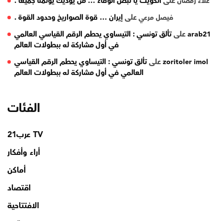
على
الكويت يا نبض الوفاء … من يؤذيك يؤلمنا جميعًا .
علاء رمضان
على
إيران … قوة الصواريخ وحدود القوة .
فيصل مرعي
على
تألق تونسي : التيساوي يحطم الرقم القياسي العالمي
arab21
في أول مشاركة له ببطولات العالم
على
تألق تونسي : التيساوي يحطم الرقم القياسي
zoritoler imol
العالمي في أول مشاركة له ببطولات العالم
الفئات
TV عرب21
أراء وأفكار
أماكن
اقتصاد
الافتتاحية