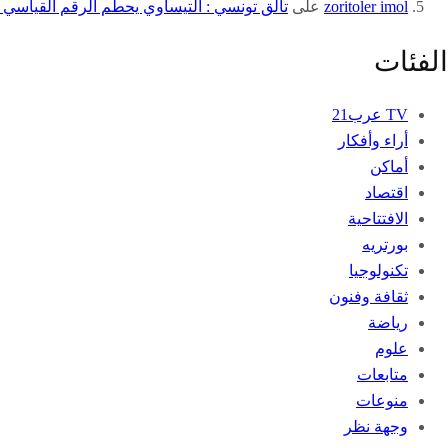
zoritoler imol
على
تألق تونسي : التيساوي يحطم الرقم القياسي 
الفئات
TV عرب21
أراء وأفكار
أماكن
اقتصاد
الافتتاحية
بورتريه
تكنولوجيا
ثقافة وفنون
رياضة
علوم
متابعات
منوعات
وجهة نظر