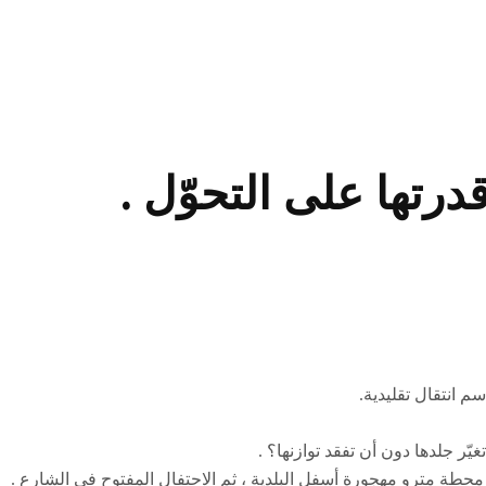
رتها على التحوّل .
م انتقال تقليدية.
ّر جلدها دون أن تفقد توازنها؟ .
ي محطة مترو مهجورة أسفل البلدية ، ثم الاحتفال المفتوح في الشارع .