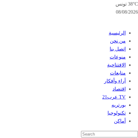
38°C تونس
08/08/2026
الرئيسية
من نحن
إتصل بنا
منوعات
الافتتاحية
متابعات
أراء وأفكار
اقتصاد
TV عرب21
بورتريه
تكنولوجيا
أماكن