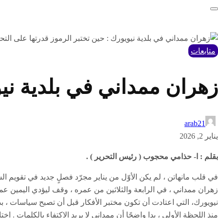
متابعات
زهران ممداني في بلدية نيوي
arab21
يناير 2, 2026
بقلم : ا- حذامي محجوب ( رئيس التحرير ) .
في قلب مانهاتن ، لم يكن الأوّل من يناير مجرّد فصلٍ جديد في تقويم ا
زهران ممداني ، في الرابعة والثلاثين من عمره ، وقف ليؤدي اليمين عمدة
نيويورك، التي اعتادت أن تكون مختبر الأفكار قبل أن تصبح سياسات ، بدت
منذ اللحظة الأولى ، بدا واضحًا أن ممداني لا يريد الاكتفاء بالكلمات 