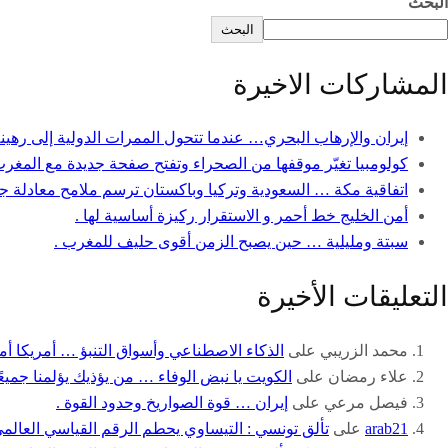
البحث
البحث
المشاركات الاخيرة
إيران والإرهاب البحري… عندما تتحول الممرات الدولية إلى رهينة ل
كولومبيا تغيّر موقفها من الصحراء وتفتح صفحة جديدة مع المغرب
اتفاقية مكة … السعودية وتركيا وباكستان ترسم ملامح معادلة جد
أمن الخليج خط أحمر و الاستقرار ركيزة أساسية لها .
سبتة ومليلية … حين يصبح الزمن أقوى حليف للمغرب .
التعليقات الأخيرة
محمد الزريبي
على
الذكاء الاصطناعي وأسواق التنبؤ … أمريكا أمام
علاء رمضان
على
الكويت يا نبض الوفاء … من يؤذيك يؤلمنا جميعًا
فيصل مرعي
على
إيران … قوة الصواريخ وحدود القوة .
arab21
على
تألق تونسي : التيساوي يحطم الرقم القياسي العالم