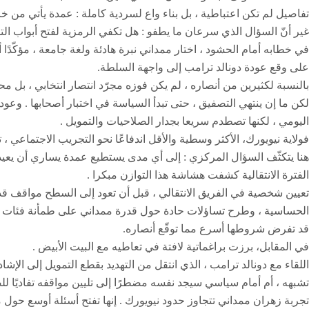
تفاصيل لم تكن اعتباطية ، بل بناء واع لسردية كاملة : عمدة يأتي من خا
غير أنّ السؤال الذي سرعان ما يطفو : هل تكفي الرمزية لفتح أبواب التح
في خطابه أمام الحشود ، اختار ممداني نبرة هادئة ولغة جامعة ، مؤكّدًا أ
على وقع عودة دونالد ترامب إلى واجهة السلطة.
بالنسبة لكثيرين من أنصاره ، لم يكن فوزه مجرّد انتصار انتخابي ، بل مح
لكن ما إن ينتهي التصفيق ، حتى تبدأ السياسة في اختبار أصحابها . وعود
اليومي ، لكنها تصطدم سريعا بجدار الصلاحيات والتمويل .
فولاية نيويورك، الأكثر وسطية والأقل اندفاعًا نحو التجريب الاجتماعي ، 
هنا يتكثّف السؤال المركزي : إلى أي مدى يستطيع عمدة يساري أن يعيد تر
الفترة الانتقالية كشفت هشاشة هذا التوازن مبكرا .
تعيين شخصية في الفريق الانتقالي ، قبل أن تعود إلى السطح مواقف قديم
الحساسية ، وطرح تساؤلات حادة حول قدرة ممداني على طمأنة فئات تخشى 
قد تفرض شروطها أسرع مما توقّع أنصاره.
في المقابل، برزت براغماتية لافتة في تعاطيه مع البيت الأبيض .
اللقاء مع دونالد ترامب ، الذي انتقل من التهديد بقطع التمويل إلى الإ
تشبهه ، أم أمام سياسي سيجد نفسه مضطرًا إلى تليين مواقفه تفاديًا ل
تجربة زهران ممداني تتجاوز حدود نيويورك . إنها تفتح أسئلة أوسع حول 