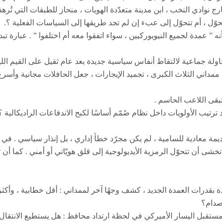
رج نوادي النخب ، ابن مدينة متعدّدة الهويات ، منحاز للطبقات التي تُ
وّل ، أم تتحوّل إلى عبء إن لم تجد طريقها إلى السياسات الفعلية ؟.
نه ” عمدة لجميع النيويوركيين ، سواء اتفقوا معه أم اختلفوا ” . عبارة ت
اولة جماعية لالتقاط أنفاس سياسية جديدة بعد عام ثقيل على القيم الليب
 ممداني الثلاث الكبرى ، تجميد الإيجارات ، جعل الحافلات مجانية وأسرع
تبقى اللاعب الحاسم .
تيب الأولويات داخل نظام صُمّم أساسًا لكبح الاندفاعات الراديكالية ؟ 
ة معادية للسامية ، لم يكن مجرّد خطأ إداري ، بل إنذار سياسي . في مد
أن تتحوّل الرمزية الأيديولوجية إلى قلق هويّاتي أو أمني . كما أن 
شادة بقدرات العمدة الجديد ، كشف وجهًا آخر لممداني : أقل خطابية ، و
لصدام؟
مستقبل اليسار الأميركي في لحظة ارتداد محافظ : هل يستطيع الانتقال 